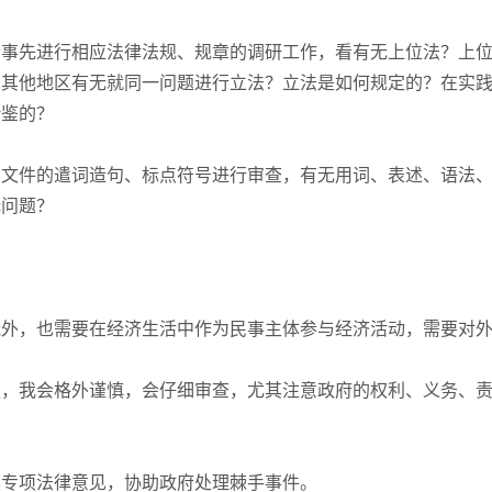
会事先进行相应法律法规、规章的调研工作，看有无上位法？上
？其他地区有无就同一问题进行立法？立法是如何规定的？在实
借鉴的？
法文件的遣词造句、标点符号进行审查，有无用词、表述、语法
无问题？
。
能外，也需要在经济生活中作为民事主体参与经济活动，需要对
议，我会格外谨慎，会仔细审查，尤其注意政府的权利、义务、
？
具专项法律意见，协助政府处理棘手事件。