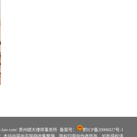
d-law.com/
贵州顺大律师事务所
备案号：
黔ICP备20006027号-1
：本站内容由互联网收集整理，版权归原创作者所有，如有侵权请