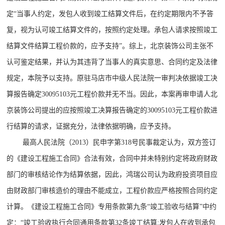
定“当事人约定，发包人收到竣工结算文件后，在约定期限内不予答
复，视为认可竣工结算文件的，按照约定处理。承包人请求按照竣工
结算文件结算工程价款的，应予支持”。综上，北京装饰公司主张不
认可鉴定结果，并认为其违背了当事人的真实意思、合同约定及法律
规定，本院予以支持。原驻马店市中级人民法院一审判决依据竣工决
算报告确定30095103元工程价款并无不当。因此，本案再审申请人北
京装饰公司提出的应按照竣工决算报告确定的30095103元工程价款进
行结算的请求，证据充分，法律依据明确，应予支持。
最高人民法院（2013）民申字第318号民事裁定认为，双方签订
的《建设工程施工合同》合法有效，合同中并未特别约定将政府财政
部门的审核结论作为结算依据，因此，鸿瑞公司认为政府投资项目应
由财政部门审核造价的理由不能成立，工程价款应严格按照合同约定
计算。《建设工程施工合同》专用条款第九条“竣工验收与结算”中约
定：“竣工验收执行合同通用条款第32条竣工结算:发包人在收到承包