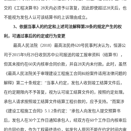
交的《工程决算书》28天内必须予以答复，因此即使超过28天后，也
不能视为发包人认可该结算书的上诉理由成立。
3、依据当事人的约定和上述司法解释第20条的规定产生的权
利，可通过事后的约定或行为变更
最高人民法院（2018）最高法民终620号民事判决认为，恒源公
司于2015年9月29日收到苏中公司报送的竣工报审资料（结算书），
但其未按约在60天内核审合同价款，并自28天内未付款。此时，虽然
《最高人民法院关于审理建设工程施工合同纠纷案件适用法律问题的
解释》第二十条规定：“当事人约定，发包人收到竣工结算文件后，
在约定期限内不予答复，视为认可竣工结算文件的，按照约定处理。
承包人请求按照竣工结算文件结算工程价款的，应予支持。”而案涉
《建设工程施工合同》5.1.2条约定：“承包人向发包人提交预算书
后，发包人在30个工作日通知承包人，经双方在60个工作日内核审后
的合同价款，作为工程最终造价，如发包人原因不能在约定时间内审