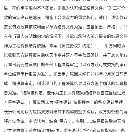
后，在约定期限内不予答复，则视为认可竣工结算文件。”对工程价
款的审定确认是建设工程施工合同双方的重要权利，适用上述条款认
定发包方放弃该权利而以单方结算文件为准，应当慎重、严格，即只
有在当事人有明确约定的情况下，才能以承包人单方提交的结算文件
作为工程价款结算依据。本案《补充协议》约定：“……甲方同时承
诺收到乙方结算报告后60天审定并双方签字盖章确认。并于2016年12
月30日前完成该项目的全部工程决算审定（以双方认可或委托的审计
单位结算审计报告为准）。如因甲方原因未能在2016年12月30日前完
成工程决算审定，则该项目的工程决算结果以双方签字确认的结算报
告为准。”按照该约定，能作为工程决算结果的结算报告应当经过双
方签字确认。广厦公司认为“签字确认”仅指程序上的移交确认手续，
长乐公司则认为应指双方对结算书内容的签字确认，双方对条款的解
释产生争议。本院认为，结合“甲方……收到……结算报告后60天审
定并双方签字盖章确认”的表述，尚无法认定签字确认仅指程序上的