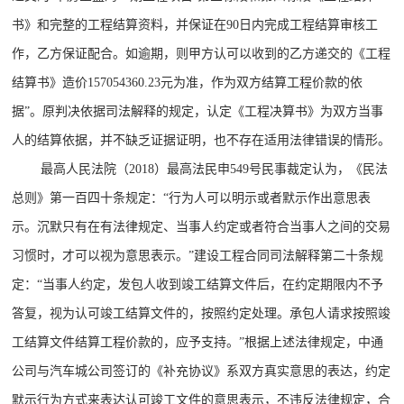
书》和完整的工程结算资料，并保证在90日内完成工程结算审核工
作，乙方保证配合。如逾期，则甲方认可以收到的乙方递交的《工程
结算书》造价157054360.23元为准，作为双方结算工程价款的依
据”。原判决依据司法解释的规定，认定《工程决算书》为双方当事
人的结算依据，并不缺乏证据证明，也不存在适用法律错误的情形。
最高人民法院（2018）最高法民申549号民事裁定认为，《民法
总则》第一百四十条规定：“行为人可以明示或者默示作出意思表
示。沉默只有在有法律规定、当事人约定或者符合当事人之间的交易
习惯时，才可以视为意思表示。”建设工程合同司法解释第二十条规
定：“当事人约定，发包人收到竣工结算文件后，在约定期限内不予
答复，视为认可竣工结算文件的，按照约定处理。承包人请求按照竣
工结算文件结算工程价款的，应予支持。”根据上述法律规定，中通
公司与汽车城公司签订的《补充协议》系双方真实意思的表达，约定
默示行为方式来表达认可竣工文件的意思表示，不违反法律规定，合