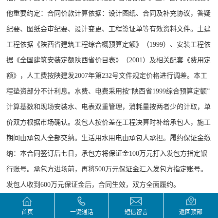
他重要约定：合同价款计算依据：设计图纸、合同及补充协议，答疑
纪要、图纸会审纪要、设计变更、工程签证单等有效资料文件。土建
工程依据《陕西省建筑工程综合概预算定额》（1999）、安装工程依
据《全国建筑安装定额陕西省价目表》（2001）及相关配套《费用定
额》，人工费按陕建发2007年第232号文件规定价格进行调差。本工
程垫资部分不计利息。水费、电费采用按“陕西省1999综合预算定额”
计算基数和现场安装水、电表双重管理，消耗量按两者少的计取，单
价双方根据市场确认。发包人按价差在工程决算时补给承包人，施工
期间由承包人全部交纳。生活用水用电由承包人承担。履约保证金缴
纳：本合同签订后七日，承包方将保证金100万元打入发包方指定银
行账号。承包方进场前，再将500万元保证金汇入发包方指定账号。
发包人收到600万元保证金后，合同生效，双方全面履约。
本工程按月形象进度支付工程款：第一次付款时间为车库主体
首页
一键通话
短信留言
返回顶部
（根据甲方总进度安排完成的部分）和各单栋主体结构施工至八层顶